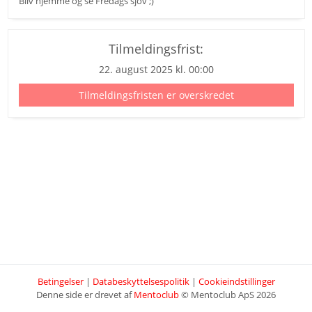
Bliv hjemme og se Fredags sjov ;)
Tilmeldingsfrist:
22. august 2025 kl. 00:00
Tilmeldingsfristen er overskredet
Betingelser
|
Databeskyttelsespolitik
|
Cookieindstillinger
Denne side er drevet af
Mentoclub
© Mentoclub ApS 2026