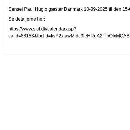
Sensei Paul Huglo gæster Danmark 10-09-2025 til den 15
Se detaljerne her:
https://www.skif.dk/calendar.asp?
calid=88153&fbclid=IwY2xjawMidc9leHRuA2FlbQIxM