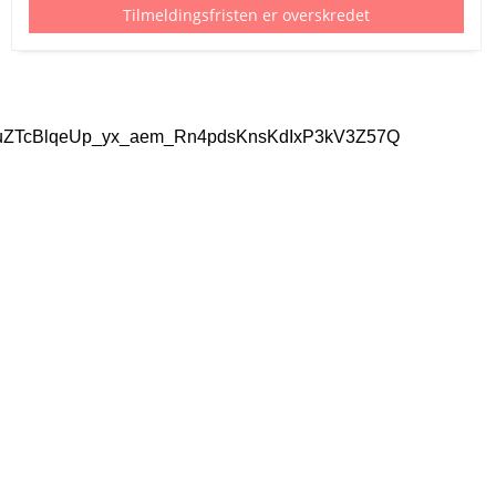
Tilmeldingsfristen er overskredet
uZTcBlqeUp_yx_aem_Rn4pdsKnsKdIxP3kV3Z57Q