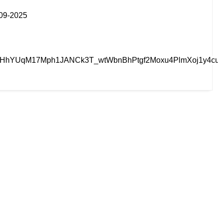
-09-2025
QABHhYUqM17Mph1JANCk3T_wtWbnBhPtgf2Moxu4PlmXoj1y4c